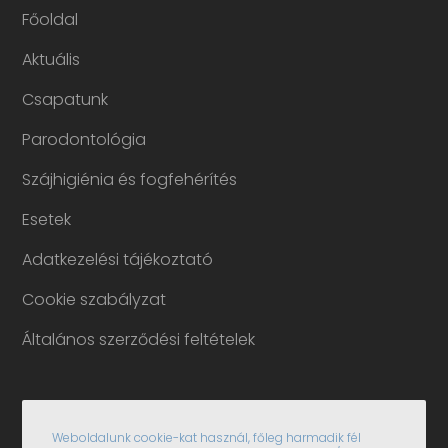
Főoldal
Aktuális
Csapatunk
Parodontológia
Szájhigiénia és fogfehérítés
Esetek
Adatkezelési tájékoztató
Cookie szabályzat
Általános szerződési feltételek
Weboldalunk cookie-kat használ, főleg harmadik fél