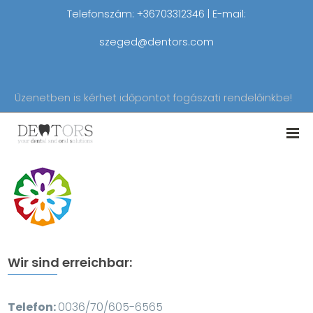
Telefonszám: +36703312346 | E-mail:
szeged@dentors.com
Üzenetben is kérhet időpontot fogászati rendelőinkbe!
Wir sind erreichbar:
Telefon:
0036/70/605-6565