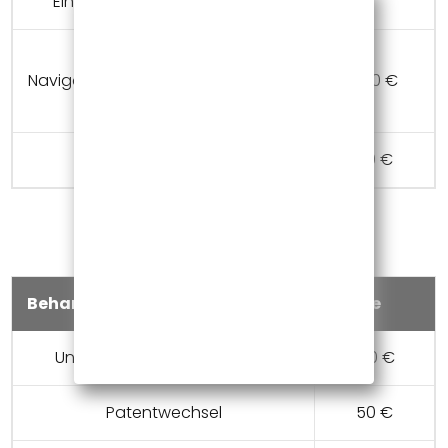
Einsetzen von 5 Implantaten
3D Implantaion-
Navigationschablone für Einsetzen
530 €
von 6 Implantaten
Implantatfreilägung
40 €
Prothetik (Zahnersatz)
Behandunglen
Presie
Unterfütterung der Prothese
120 €
Patentwechsel
50 €