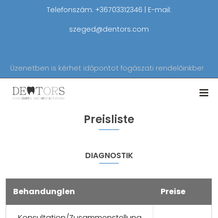
Telefonszám: +36703312346 | E-mail:
szeged@dentors.com
Üzenetben is kérhet időpontot fogászati rendelőinkbe!
Preisliste
DIAGNOSTIK
Behandunglen
Preise
Konsultation/Zusammenstellung