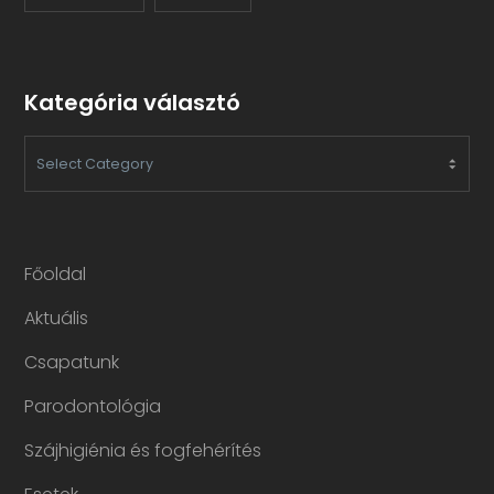
Kategória választó
KATEGÓRIA
VÁLASZTÓ
Főoldal
Aktuális
Csapatunk
Parodontológia
Szájhigiénia és fogfehérítés