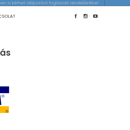
en is kérhet időpontot fogászati rendelőinkbe!
CSOLAT
dás