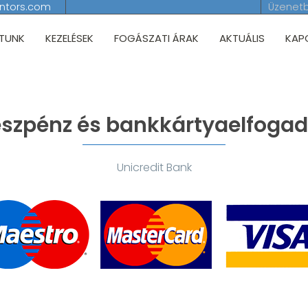
entors.com
Üzenetb
TUNK
KEZELÉSEK
FOGÁSZATI ÁRAK
AKTUÁLIS
KAP
szpénz és bankkártyaelfoga
Unicredit Bank