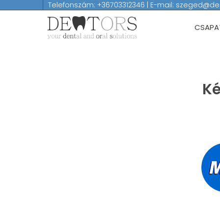
Telefonszám: +36703312346 | E-mail: szeged@d
CSAPA
Ké