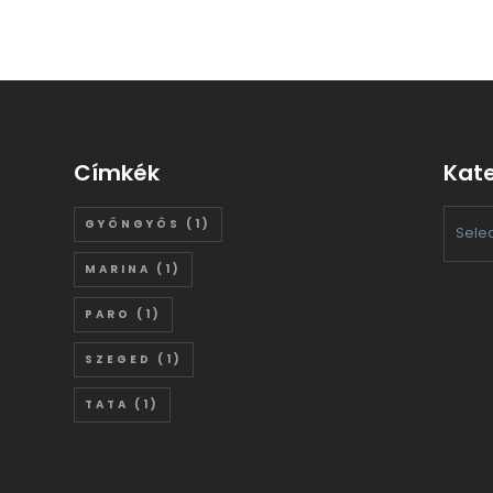
Címkék
Kate
GYÖNGYÖS
(1)
KATEGÓ
MARINA
(1)
VÁLASZ
PARO
(1)
SZEGED
(1)
TATA
(1)