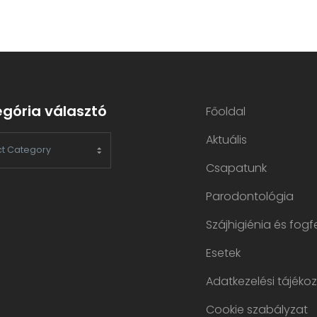
gória választó
Főoldal
Aktuális
RIA
Csapatunk
TÓ
Parodontológia
Szájhigiénia és fogf
Esetek
Adatkezelési tájéko
Cookie szabályzat