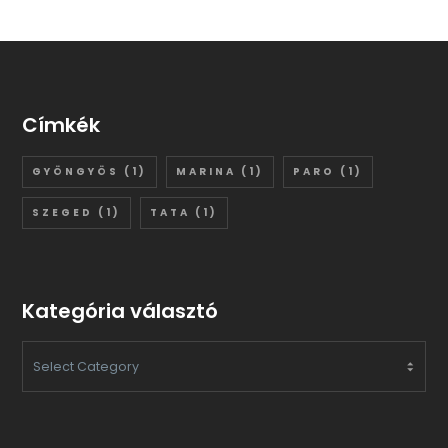
Címkék
GYÖNGYÖS
(1)
MARINA
(1)
PARO
(1)
SZEGED
(1)
TATA
(1)
Kategória választó
KATEGÓRIA
VÁLASZTÓ