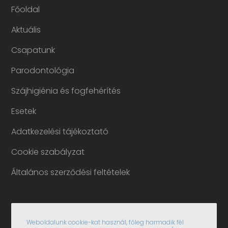
Főoldal
Aktuális
Csapatunk
Parodontológia
Szájhigiénia és fogfehérítés
Esetek
Adatkezelési tájékoztató
Cookie szabályzat
Általános szerződési feltételek
Weboldalunk cookie-kat használ, főleg harmadik fél