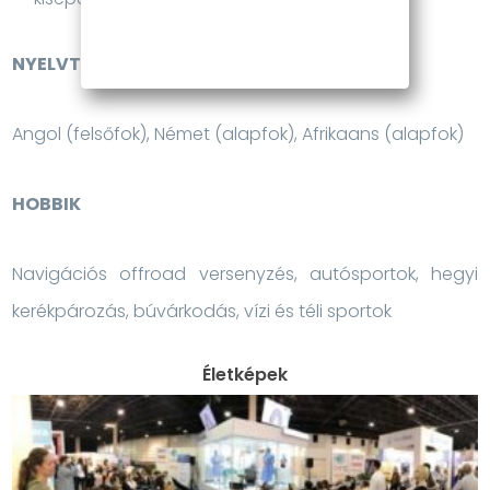
NYELVTUDÁS
Angol (felsőfok), Német (alapfok), Afrikaans (alapfok)
HOBBIK
Navigációs offroad versenyzés, autósportok, hegyi
kerékpározás, búvárkodás, vízi és téli sportok
Életképek