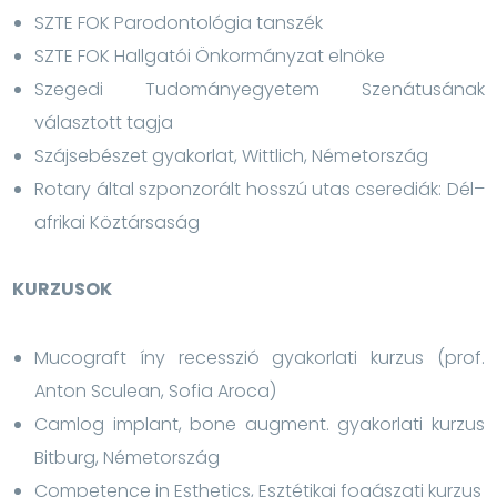
SZTE FOK Parodontológia tanszék
SZTE FOK Hallgatói Önkormányzat elnöke
Szegedi Tudományegyetem Szenátusának
választott tagja
Szájsebészet gyakorlat, Wittlich, Németország
Rotary által szponzorált hosszú utas cserediák: Dél–
afrikai Köztársaság
KURZUSOK
Mucograft íny recesszió gyakorlati kurzus (prof.
Anton Sculean, Sofia Aroca)
Camlog implant, bone augment. gyakorlati kurzus
Bitburg, Németország
Competence in Esthetics, Esztétikai fogászati kurzus