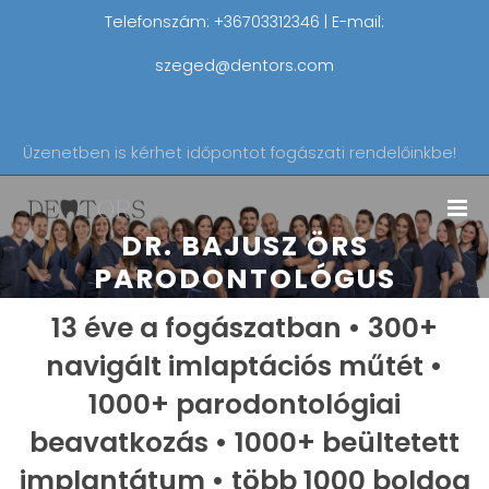
Telefonszám: +36703312346 | E-mail:
szeged@dentors.com
Üzenetben is kérhet időpontot fogászati rendelőinkbe!
DR. BAJUSZ ÖRS
PARODONTOLÓGUS
13 éve a fogászatban • 300+
navigált imlaptációs műtét •
1000+ parodontológiai
beavatkozás • 1000+ beültetett
implantátum • több 1000 boldog