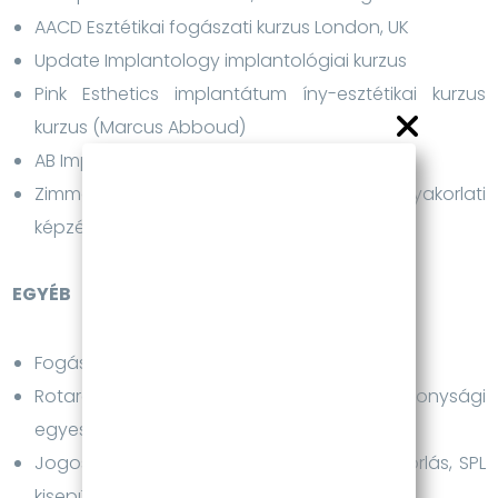
AACD Esztétikai fogászati kurzus London, UK
Update Implantology implantológiai kurzus
Pink Esthetics implantátum íny-esztétikai kurzus
kurzus (Marcus Abboud)
AB Implant gyakorlati képzés
Zimmer implantológiai, csontpótlás gyakorlati
képzés (Marius Steigmann)
EGYÉB
Fogászati makró fotózás (kiadvány szinten)
Rotaract Club (ifj. Rotary Club) jótékonysági
egyesület tagja
Jogosítvány A, B kategória, kisgéphajó, vitorlás, SPL
kisepülőgép, búvár engedély (NAUI, CMAS)