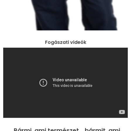
Fogászati videók
„Bármi, ami természet... bármit, ami