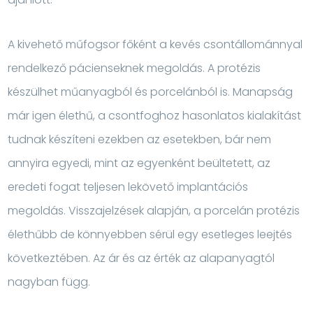
A kivehető műfogsor főként a kevés csontállománnyal
rendelkező pácienseknek megoldás. A protézis
készülhet műanyagból és porcelánból is. Manapság
már igen élethű, a csontfoghoz hasonlatos kialakítást
tudnak készíteni ezekben az esetekben, bár nem
annyira egyedi, mint az egyenként beültetett, az
eredeti fogat teljesen lekövető implantációs
megoldás. Visszajelzések alapján, a porcelán protézis
élethűbb de könnyebben sérül egy esetleges leejtés
következtében. Az ár és az érték az alapanyagtól
nagyban függ.