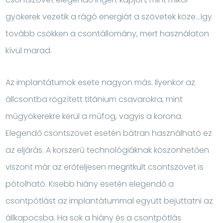
gyökerek vezetik a rágó energiát a szövetek köze…így
tovább csökken a csontállomány, mert használaton
kívül marad.
Az implantátumok esete nagyon más. Ilyenkor az
állcsontba rögzített titánium csavarokra, mint
műgyökerekre kerül a műfog, vagyis a korona.
Elegendő csontszövet esetén bátran használható ez
az eljárás. A korszerű technológiáknak köszönhetően
viszont már az erőteljesen megritkult csontszövet is
pótolható. Kisebb hiány esetén elegendő a
csontpótlást az implantátummal együtt bejuttatni az
állkapocsba. Ha sok a hiány és a csontpótlás