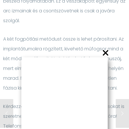
beszéd folyamatában. Ez a visszakapott egyensúly az
arc izmainak és a csontszövetnek is csak a javára
szolgál.
A két fogpótlási metódust össze is lehet párosítani. Az
implantátumokra rögzített, kivehető műfogsor mind a
két módszer előnyeit ötvözi. Kivehető de nem muszáj,
mert elmozdulni nem tud, így alvás közben is a helyén
marad. Nem nyom, az ínyhez igazodás kellemetlen
fázisa kimarad és lehet szájban hagyva is tisztítani.
Kérdezzen minket, ha személyre szabott tanácsokat is
szeretne kapni! Jelentkezzen be egy konzultációra!
Telefonszámunk: 06 70 605 6565.