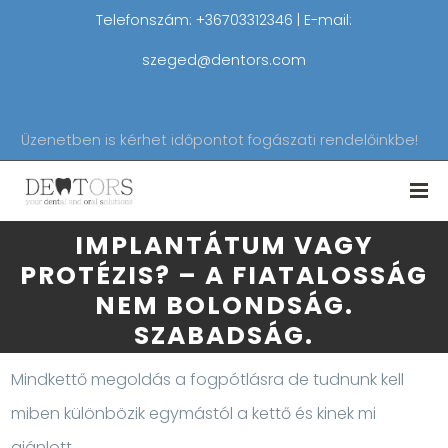
Telefonszám: +36703312346 | E-mail:
szeged@dentors.com
Üzenetben is kérhet időpontot fogászati rendelőinkbe!
IMPLANTÁTUM VAGY
PROTÉZIS? – A FIATALOSSÁG
NEM BOLONDSÁG.
SZABADSÁG.
Mindkettő megoldás a fogpótlásra de tudnunk kell
miben különbözik egymástól a kettő és kinek mi
ajánlott.