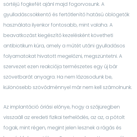
sörtéjű fogkefét ajánl majd fogorvosunk. A
gyulladáscsökkentő és fertőtlenítő hatású öblögetők
használata ilyenkor fontosabb, mint valaha. A
beavatkozást kiegészítő kezelésként követheti
antibiotikum kúra, amely a műtét utáni gyulladásos
folyamatokat hivatott megelőzni, megszüntetni. A
szervezet ezen reakciója természetes egy új bár
szövetbarát anyagra. Ha nem lázasodunk be,
különösebb szövődménnyel már nem kell számolnunk.
Az implantáció óriási előnye, hogy a szájüregben
visszaáll az eredeti fizikai terhelődés, az az, a pótolt
fogak, mint régen, megint jelen lesznek a rágás és