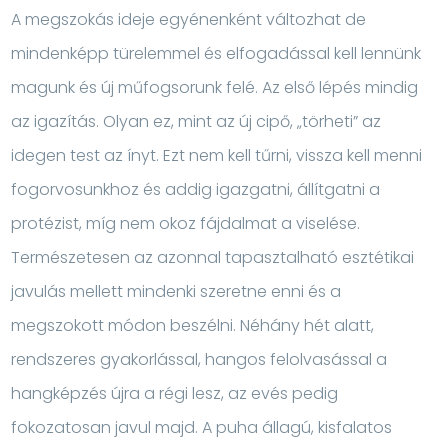
A megszokás ideje egyénenként változhat de
mindenképp türelemmel és elfogadással kell lennünk
magunk és új műfogsorunk felé. Az első lépés mindig
az igazítás. Olyan ez, mint az új cipő, „törheti” az
idegen test az ínyt. Ezt nem kell tűrni, vissza kell menni
fogorvosunkhoz és addig igazgatni, állítgatni a
protézist, míg nem okoz fájdalmat a viselése.
Természetesen az azonnal tapasztalható esztétikai
javulás mellett mindenki szeretne enni és a
megszokott módon beszélni. Néhány hét alatt,
rendszeres gyakorlással, hangos felolvasással a
hangképzés újra a régi lesz, az evés pedig
fokozatosan javul majd. A puha állagú, kisfalatos