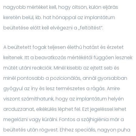
nagyobb mértéket kell, hogy öltsön, külön eljárás
keretén belül, kb. hat hónappal az implantátum
beültetése előtt kell elvégezni a „feltöltést”.
A beültetett fogak teljesen élethű hatást és érzetet
keltenek. Itt a beavatkozás mértékétől függően lesznek
műtét utáni reakciók. Minél kisebb az ejtett seb és
minél pontosabb a pozicionálás, annál gyorsabban
gyógyul az íny és lesz természetes a rágás. Amire
viszont számíthatunk, hogy az implantátum helyén
arcduzzanat, elkékülés léphet fel. Ezt jegeléssel lehet
megelőzni vagy kúrálni. Fontos a szájhigiénia már a
beültetés után rögvest. Ehhez speciális, nagyon puha