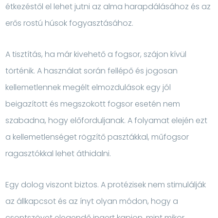
étkezéstől el lehet jutni az alma harapdálásához és az
erős rostú húsok fogyasztásához.
A tisztítás, ha már kivehető a fogsor, szájon kívül
történik. A használat során fellépő és jogosan
kellemetlennek megélt elmozdulások egy jól
beigazított és megszokott fogsor esetén nem
szabadna, hogy előforduljanak. A folyamat elején ezt
a kellemetlenséget rögzítő pasztákkal, műfogsor
ragasztókkal lehet áthidalni.
Egy dolog viszont biztos. A protézisek nem stimulálják
az állkapcsot és az ínyt olyan módon, hogy a
csontszövet elegendő ingert kapjon, mint mikor